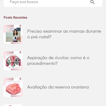
momento
de
fazer
Posts Recentes
uma
busca:
Preciso examinar as mamas durante
o pré-natal?
Aspiração de óvulos: como é o
procedimento?
Avaliação da reserva ovariana