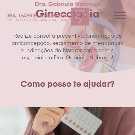
Dra. Gabriela Nóbrega
Ginecologia
Realize consulta preventiva, orientação de
anticoncepção, seguimento de menopausa
e indicações de histeroscopia com a
especialista Dra. Gabriela Nobrega!
Como posso te ajudar?
Dra Gabriela Nóbrega
Especialidades
Conteúdo
Contato
Agendar consulta
Agendar consulta