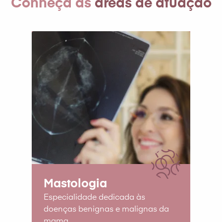
Conheça as
áreas de atuação
Mastologia
Especialidade dedicada às
doenças benignas e malignas da
mama.