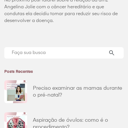
No próximo post falarei sobre a relação da atriz
Angelina Jolie com o câncer hereditário e que
condutas ela decidiu tomar para reduzir seu risco de
desenvolver a doença.
Seu
momento
de
fazer
Posts Recentes
uma
busca:
Preciso examinar as mamas durante
o pré-natal?
Aspiração de óvulos: como é o
procedimento?