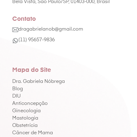
Bela Vista, São Paulo/SP, 01403-000, Brasil
Contato
dragabrielanob@gmail.com
(11) 95657-9836
Mapa do Site
Dra. Gabriela Nóbrega
Blog
DIU
Anticoncepção
Ginecologia
Mastologia
Obstetrícia
Câncer de Mama